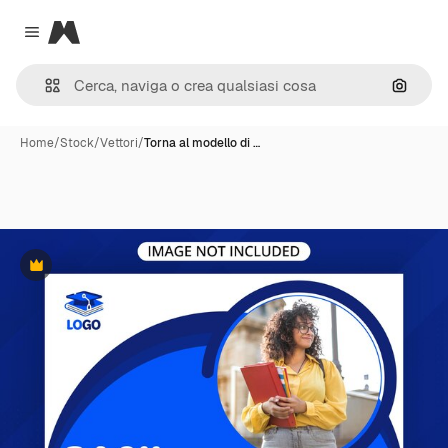
Magnific
Close menu
Cerca 
Home
/
Stock
/
Vettori
/
Torna al modello di …
Premium