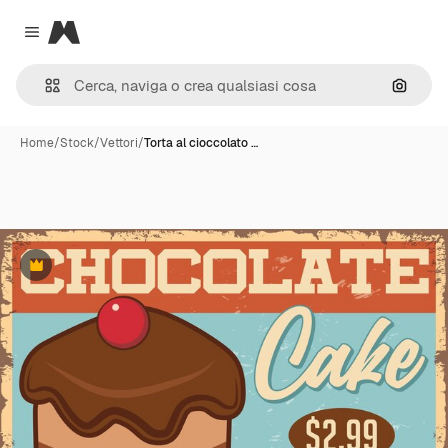
Magnific
Close menu
Cerca 
Home
/
Stock
/
Vettori
/
Torta al cioccolato …
Premium