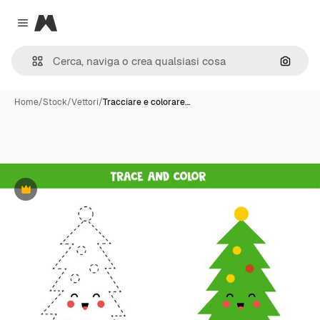
Magnific
Close menu
Cerca 
Home
/
Stock
/
Vettori
/
Tracciare e colorare…
Premium