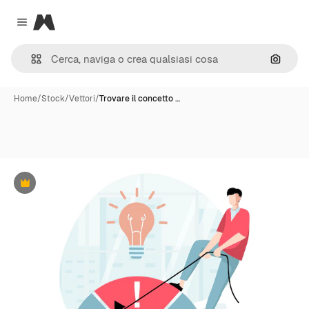
Magnific
Close menu
Cerca 
Home
/
Stock
/
Vettori
/
Trovare il concetto …
Premium