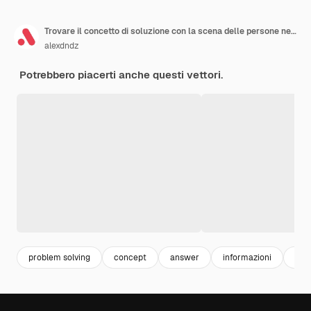
Trovare il concetto di soluzione con la scena delle persone nel design piatto L'uomo genera nuove idee e pensando alle domande cerca di trovare la giusta direzione Illustrazione vettoriale con situazione del personaggio per il web
alexdndz
Potrebbero piacerti anche questi vettori.
problem solving
concept
answer
informazioni
crea