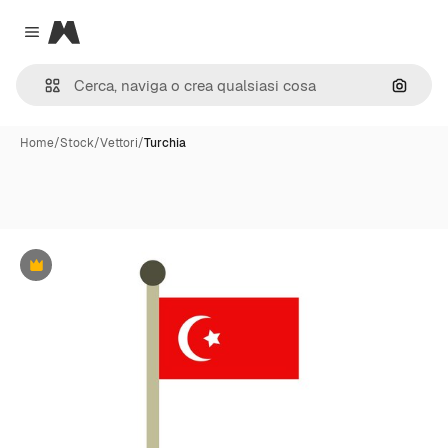
Magnific
Close menu
Cerca 
Home
/
Stock
/
Vettori
/
Turchia
Premium