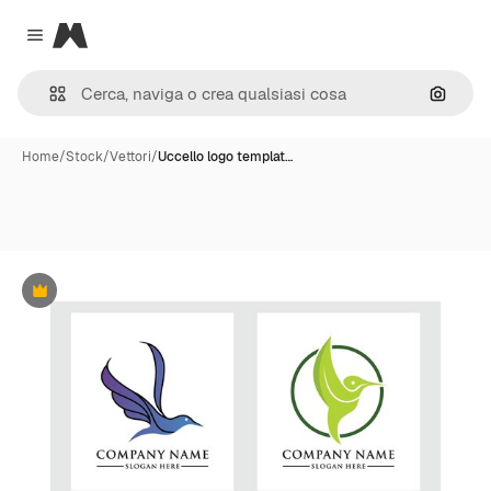
Magnific
Close menu
Cerca 
Home
/
Stock
/
Vettori
/
Uccello logo templat…
Premium