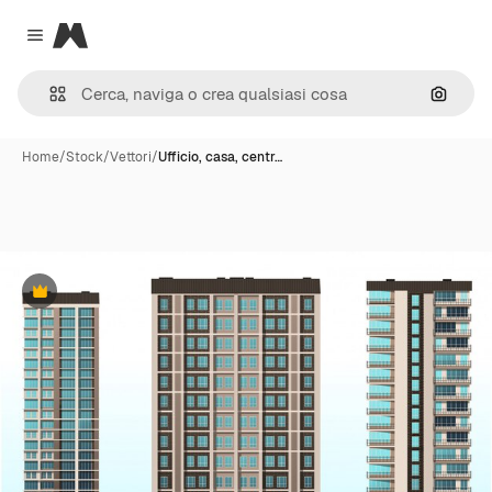
Magnific
Close menu
Cerca 
Home
/
Stock
/
Vettori
/
Ufficio, casa, centr…
Premium