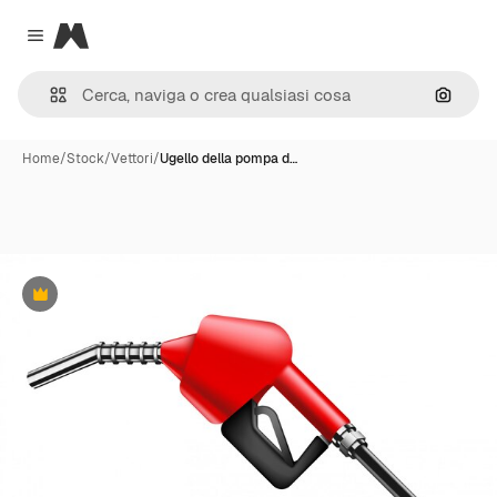
Magnific
Close menu
Cerca 
Home
/
Stock
/
Vettori
/
Ugello della pompa d…
Premium