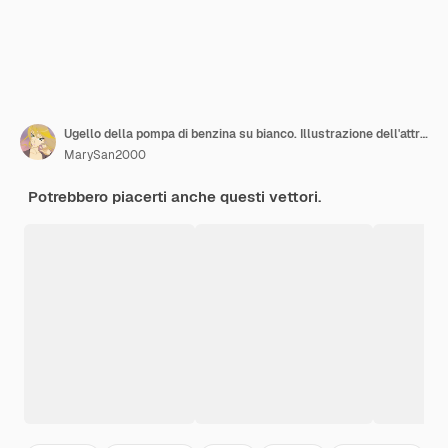
Ugello della pompa di benzina su bianco. Illustrazione dell'attrezzatura di rifornimento di carburante dell'automobile nello stile realistico. Potenza ed energia
MarySan2000
Potrebbero piacerti anche questi vettori.