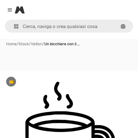
Magnific
Close menu
Cerca 
Home
/
Stock
/
Vettori
/
Un bicchiere con il …
Premium