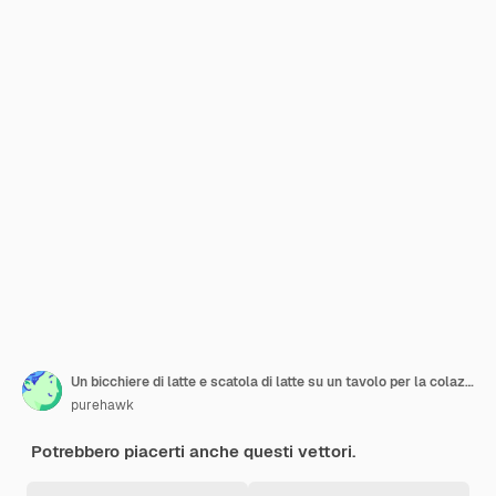
Un bicchiere di latte e scatola di latte su un tavolo per la colazione
purehawk
Potrebbero piacerti anche questi vettori.