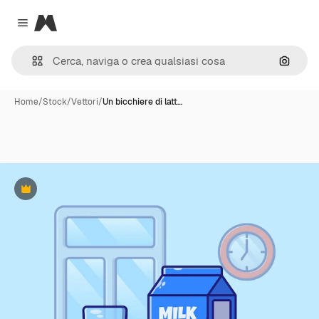
Magnific
Close menu
Cerca 
Home
/
Stock
/
Vettori
/
Un bicchiere di latt…
Premium