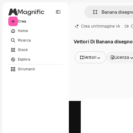
Crea
Crea un'immagine IA
C
Home
Ricerca
Vettori Di Banana disegno
Stock
Vettori
Licenza
Esplora
Tutte le immagini
Strumenti
Vettori
Illustrazioni
Foto
PSD
Modelli
Mockup
Video
Clip video
Motion graphic
Modelli di video
Icone
Modelli 3D
Font