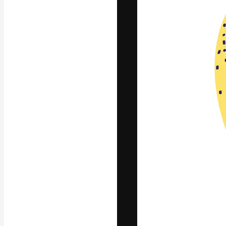
La piattaforma c
migliori lavori. 
creativi, impres
Italiano
Copyright © 2010