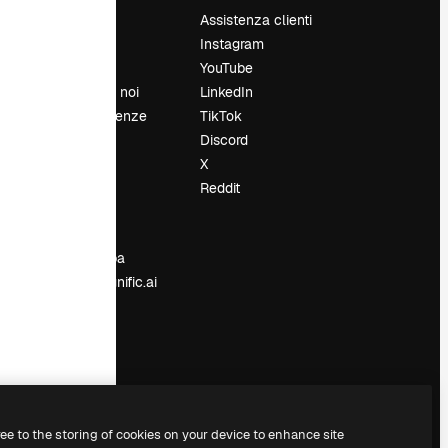
Prezzi
Assistenza clienti
Chi siamo
Instagram
Recensioni
YouTube
Lavora con noi
LinkedIn
Cerca tendenze
TikTok
Blog
Discord
Eventi
X
Slidesgo
Reddit
e
Vendi i tuoi
contenuti
Sala stampa
Cerchi magnific.ai
ree to the storing of cookies on your device to enhance site