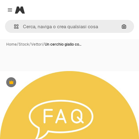
Magnific
Close menu
Cerca 
Home
/
Stock
/
Vettori
/
Un cerchio giallo co…
Premium