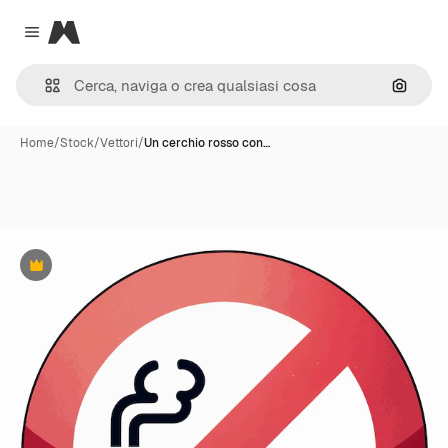
Magnific
Close menu
Cerca 
Home
/
Stock
/
Vettori
/
Un cerchio rosso con…
Premium