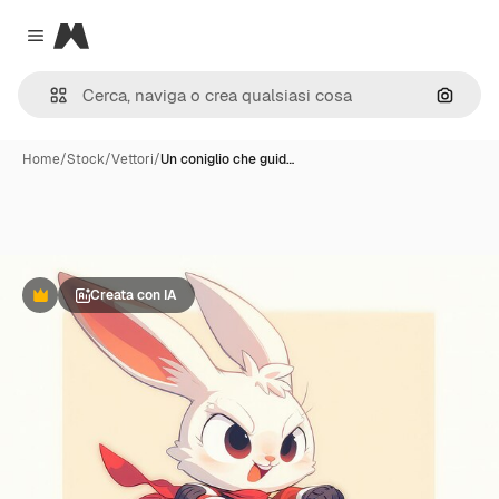
Magnific
Close menu
Cerca 
Home
/
Stock
/
Vettori
/
Un coniglio che guid…
Creata con IA
Premium