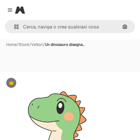
Magnific
Close menu
Cerca 
Home
/
Stock
/
Vettori
/
Un dinosauro disegna…
Premium