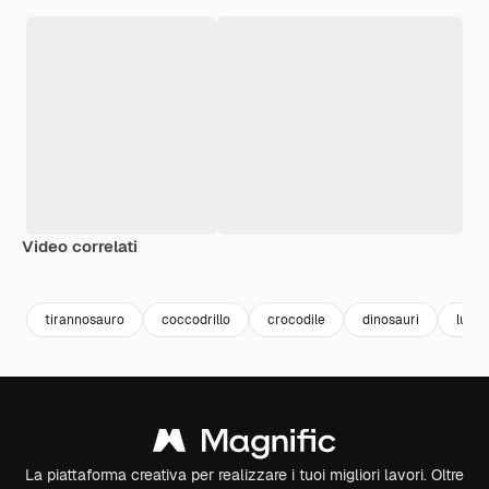
Video correlati
Premium
Premium
Generato dall'IA
Premium
Premium
tirannosauro
coccodrillo
crocodile
dinosauri
lucer
La piattaforma creativa per realizzare i tuoi migliori lavori. Oltre