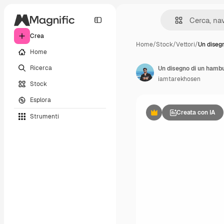
Crea
Home
/
Stock
/
Vettori
/
Un diseg
Home
Ricerca
Un disegno di un hambu
iamtarekhosen
Stock
Esplora
Creata con IA
Strumenti
Premium