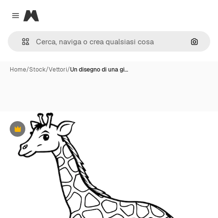
Magnific
Close menu
Cerca 
Home
/
Stock
/
Vettori
/
Un disegno di una gi…
Premium