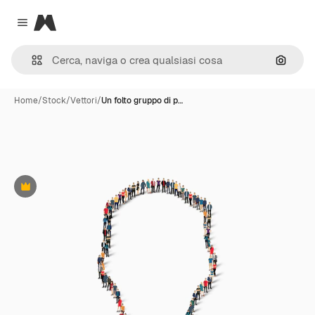
Magnific
Close menu
Cerca 
Home
/
Stock
/
Vettori
/
Un folto gruppo di p…
Premium