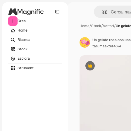
Crea
Home
/
Stock
/
Vettori
/
Un gelat
Home
Ricerca
Un gelato rosa con una 
taslimaakter4874
Stock
Esplora
Strumenti
Premium