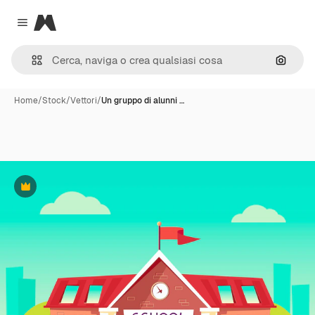
Magnific
Close menu
Cerca 
Home
/
Stock
/
Vettori
/
Un gruppo di alunni …
Premium