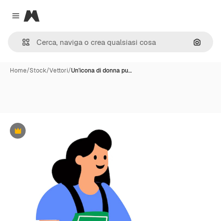
Magnific
Close menu
Cerca 
Home
/
Stock
/
Vettori
/
Un'icona di donna pu…
Premium