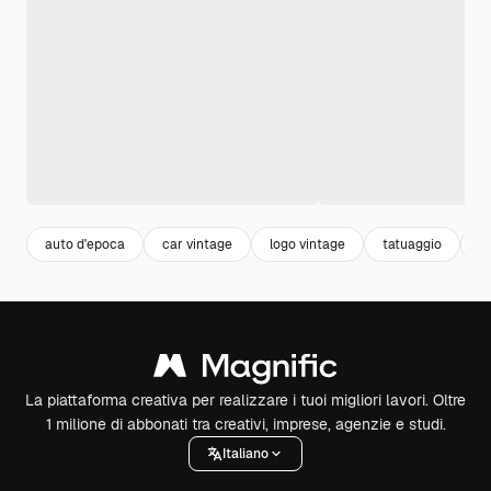
auto d'epoca
car vintage
logo vintage
tatuaggio
r
La piattaforma creativa per realizzare i tuoi migliori lavori. Oltre
1 milione di abbonati tra creativi, imprese, agenzie e studi.
Italiano