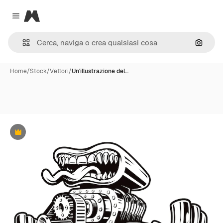
Magnific
Close menu
Cerca 
Home
/
Stock
/
Vettori
/
Un'illustrazione del…
Premium