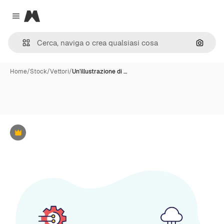
Magnific
Close menu
Cerca 
Home
/
Stock
/
Vettori
/
Un'illustrazione di …
Premium