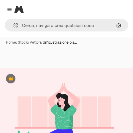
Magnific
Close menu
Cerca 
Home
/
Stock
/
Vettori
/
Un'illustrazione pia…
Premium