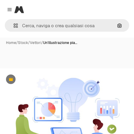
Magnific
Close menu
Cerca 
Home
/
Stock
/
Vettori
/
Un'illustrazione pia…
Premium