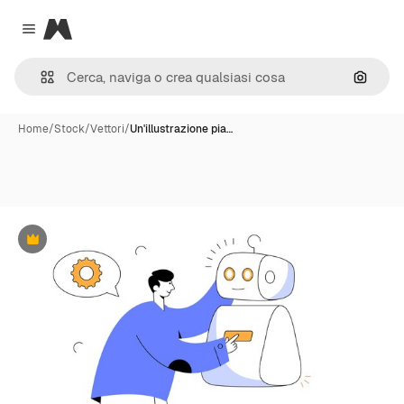
Magnific
Close menu
Cerca 
Home
/
Stock
/
Vettori
/
Un'illustrazione pia…
Premium