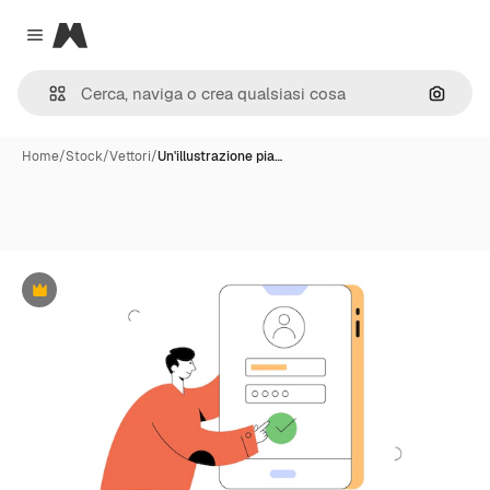
Magnific
Close menu
Cerca 
Home
/
Stock
/
Vettori
/
Un'illustrazione pia…
Premium