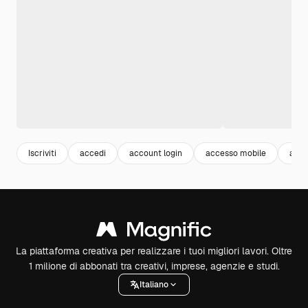
Iscriviti
accedi
account login
accesso mobile
acce
La piattaforma creativa per realizzare i tuoi migliori lavori. Oltre
1 milione di abbonati tra creativi, imprese, agenzie e studi.
Italiano