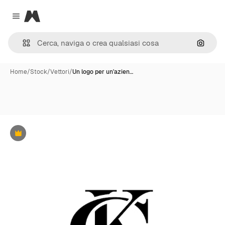
Magnific
Close menu
Cerca 
Home
/
Stock
/
Vettori
/
Un logo per un'azien…
Premium