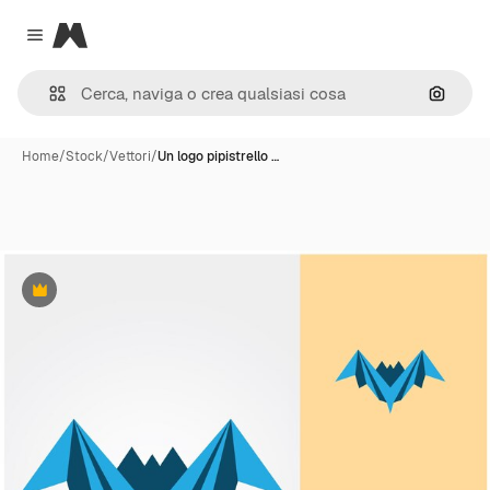
Magnific
Close menu
Cerca 
Home
/
Stock
/
Vettori
/
Un logo pipistrello …
Premium