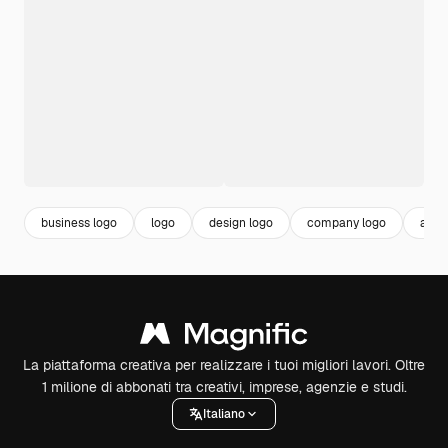
business logo
logo
design logo
company logo
azie
La piattaforma creativa per realizzare i tuoi migliori lavori. Oltre
1 milione di abbonati tra creativi, imprese, agenzie e studi.
Italiano