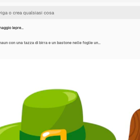
naggio lepre…
Un personaggio leprechaun con una tazza di birra e un bastone nelle foglie un uomo in abito verde con una tazzina