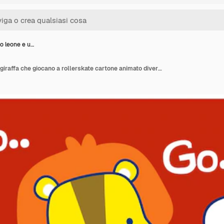
o leone e u…
Un piccolo leone e una giraffa che giocano a rollerskate cartone animato divertente