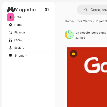
Crea
Home
/
Stock
/
Vettori
/
Un piccol
Home
Ricerca
zamart
Stock
Esplora
Strumenti
Premium