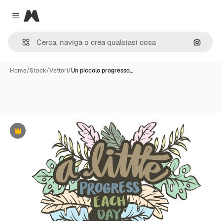
Magnific
Close menu
Cerca 
Home
/
Stock
/
Vettori
/
Un piccolo progresso…
Premium