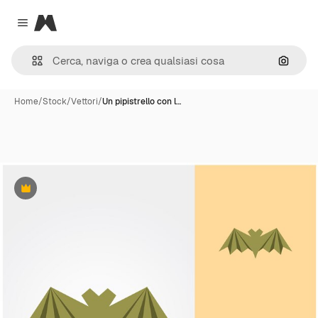
Magnific
Close menu
Cerca 
Home
/
Stock
/
Vettori
/
Un pipistrello con l…
Premium