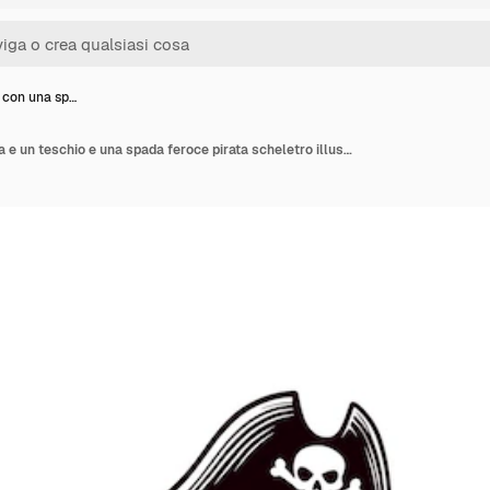
a con una sp…
Un pirata con una spada e un teschio e una spada feroce pirata scheletro illustrazione vettoriale