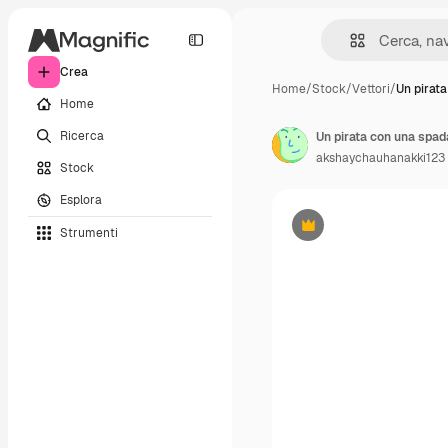
Crea
Home
/
Stock
/
Vettori
/
Un pirat
Home
Ricerca
akshaychauhanakki123
Stock
Esplora
Strumenti
Premium