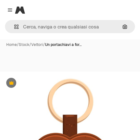
Magnific
Close menu
Cerca 
Home
/
Stock
/
Vettori
/
Un portachiavi a for…
Premium