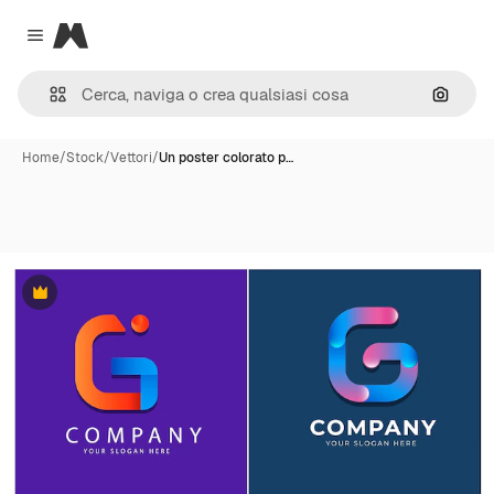
Magnific
Close menu
Cerca 
Home
/
Stock
/
Vettori
/
Un poster colorato p…
Premium