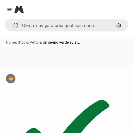
Magnific
Close menu
Cerca 
Home
/
Stock
/
Vettori
/
Un segno verde su sf…
Premium