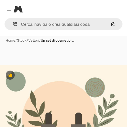
Magnific
Close menu
Cerca 
Home
/
Stock
/
Vettori
/
Un set di cosmetici …
Premium