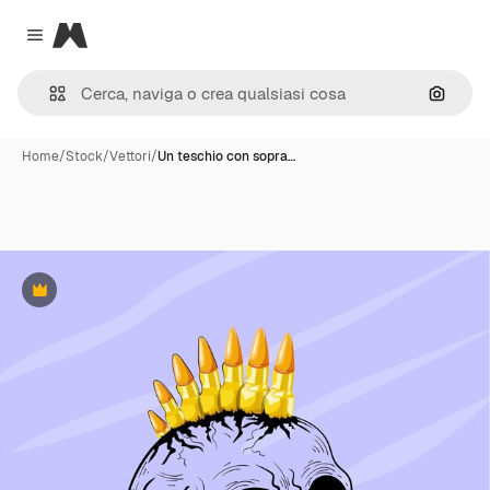
Magnific
Close menu
Cerca 
Home
/
Stock
/
Vettori
/
Un teschio con sopra…
Premium