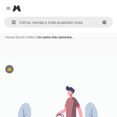
Magnific
Close menu
Cerca 
Home
/
Stock
/
Vettori
/
Un uomo che cammina …
Premium