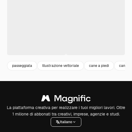
passeggiata
Illustrazione vettoriale
cane a piedi
cane a 
La piattaforma creativa per realizzare i tuoi migliori lavori. Oltre
1 milione di abbonati tra creativi, imprese, agenzie e studi.
Italiano