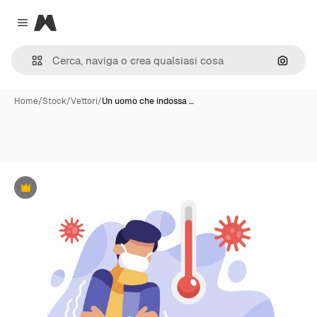
Magnific
Close menu
Cerca 
Home
/
Stock
/
Vettori
/
Un uomo che indossa …
Premium