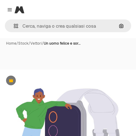
Magnific
Close menu
Cerca 
Home
/
Stock
/
Vettori
/
Un uomo felice e sor…
Premium