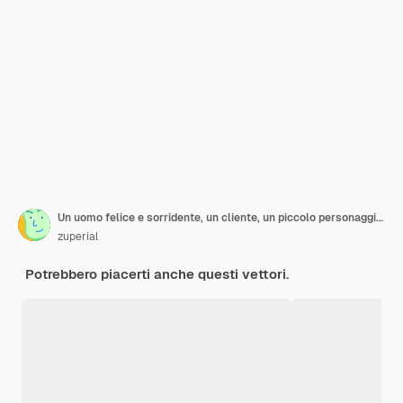
Un uomo felice e sorridente, un cliente, un piccolo personaggio dei cartoni animati con un enorme smartwatch isolato su uno sfondo bianco.
zuperial
Potrebbero piacerti anche questi vettori.