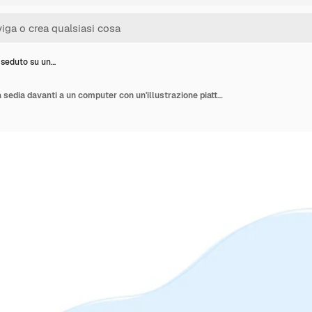
seduto su un…
Un uomo seduto su una sedia davanti a un computer con un'illustrazione piatta del concetto di tendenza del segno del gioco