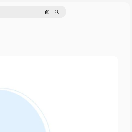
Cerca per immagine
Ricerca