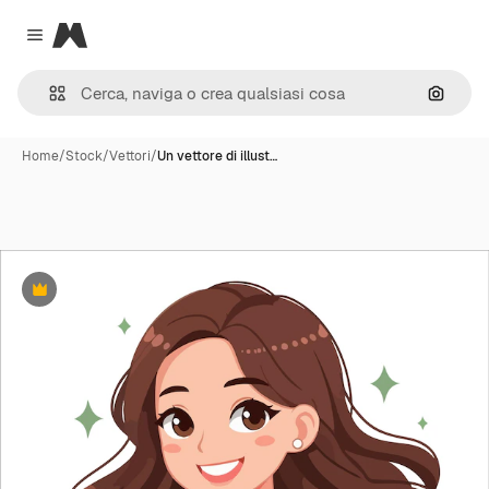
Magnific
Close menu
Cerca 
Home
/
Stock
/
Vettori
/
Un vettore di illust…
Premium