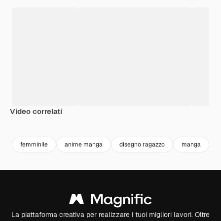
Video correlati
Premium
Premium
Generato dall'IA
Premium
Premium
Generato da
femminile
anime manga
disegno ragazzo
manga
b
La piattaforma creativa per realizzare i tuoi migliori lavori. Oltre