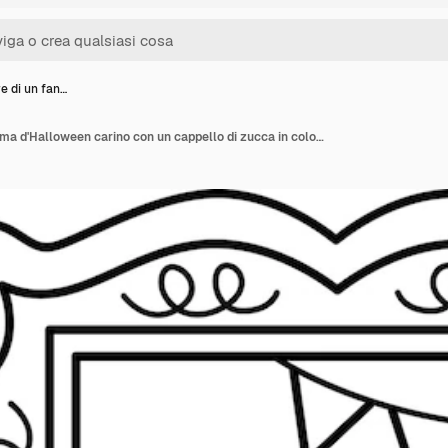
e di un fan…
Un vettore di un fantasma d'Halloween carino con un cappello di zucca in colore bianco e nero