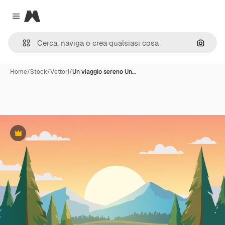
Magnific
Close menu
Cerca 
Home
/
Stock
/
Vettori
/
Un viaggio sereno Un…
Premium