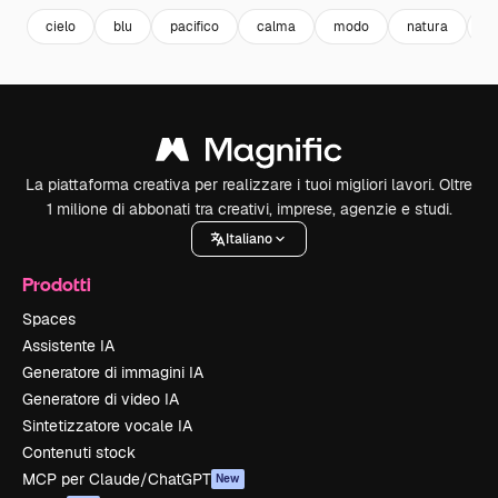
cielo
blu
pacifico
calma
modo
natura
e
La piattaforma creativa per realizzare i tuoi migliori lavori. Oltre
1 milione di abbonati tra creativi, imprese, agenzie e studi.
Italiano
Prodotti
Spaces
Assistente IA
Generatore di immagini IA
Generatore di video IA
Sintetizzatore vocale IA
Contenuti stock
MCP per Claude/ChatGPT
New