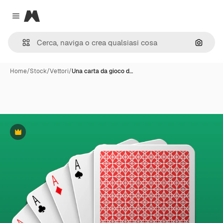
Magnific
Close menu
Cerca 
Home
/
Stock
/
Vettori
/
Una carta da gioco d…
Premium