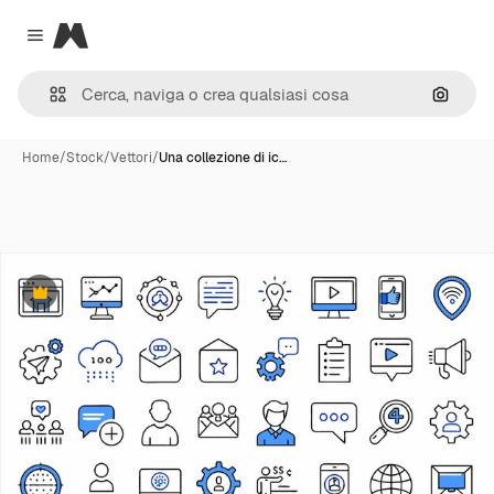
Magnific
Close menu
Cerca 
Home
/
Stock
/
Vettori
/
Una collezione di ic…
Premium