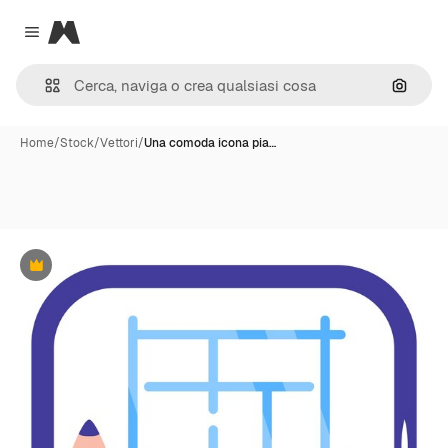
Magnific
Close menu
Cerca 
Home
/
Stock
/
Vettori
/
Una comoda icona pia…
Premium