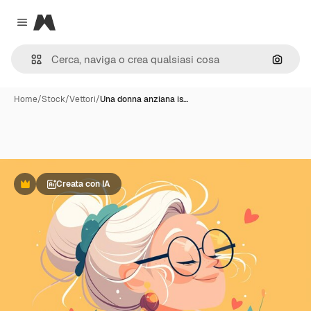
Magnific
Close menu
Cerca 
Home
/
Stock
/
Vettori
/
Una donna anziana is…
Creata con IA
Premium