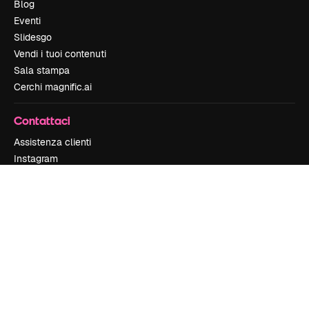
Blog
Eventi
Slidesgo
Vendi i tuoi contenuti
Sala stampa
Cerchi magnific.ai
Contattaci
Assistenza clienti
Instagram
YouTube
LinkedIn
TikTok
Discord
X
Reddit
Copyright © 2010-
2026
Freepik Company S.L.U.
Tutti i diritti riservati
.